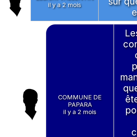
sur qu
il y a 2 mois
e
Le
con
p
man
que
COMMUNE DE
êt
PAPARA
po
il y a 2 mois
c