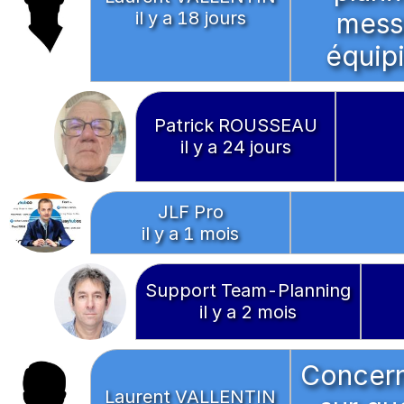
il y a 18 jours
messa
équip
Patrick ROUSSEAU
il y a 24 jours
JLF Pro
il y a 1 mois
Support Team-Planning
il y a 2 mois
Concerna
Laurent VALLENTIN