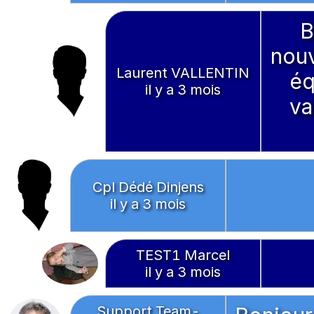
B
nouv
Laurent VALLENTIN
éq
il y a 3 mois
va
Cpl Dédé Dinjens
il y a 3 mois
TEST1 Marcel
il y a 3 mois
Support Team-