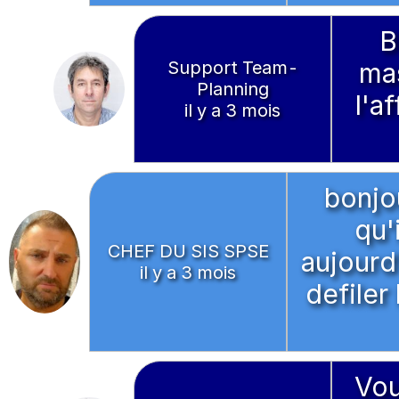
B
Support Team-
mas
Planning
l'a
il y a 3 mois
bonjo
qu'
CHEF DU SIS SPSE
aujourd'
il y a 3 mois
defiler 
Vou