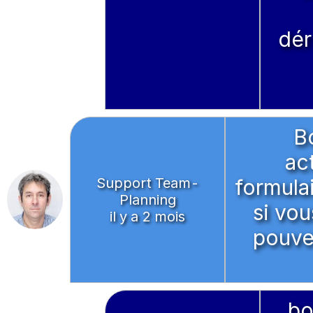
dér
Bo
ac
Support Team-
formula
Planning
si vo
il y a 2 mois
pouve
bo