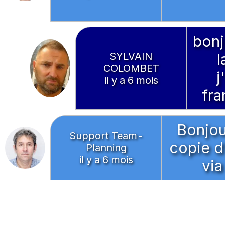
bonj
SYLVAIN
l
COLOMBET
j
il y a 6 mois
fra
Bonjou
Support Team-
copie d
Planning
il y a 6 mois
via