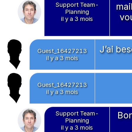
Support Team-
mail
Planning
vo
il y a 3 mois
J’ai be
Guest_16427213
il y a 3 mois
Guest_16427213
il y a 3 mois
Support Team-
Bon
Planning
il y a 3 mois