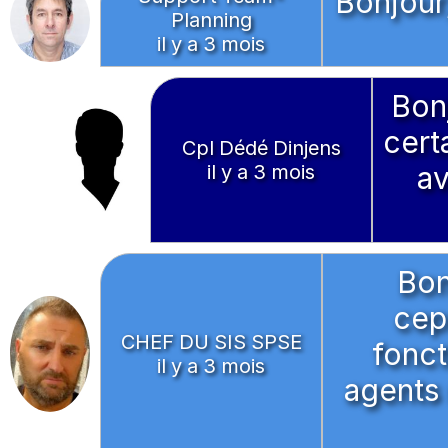
Bonjour,
Planning
il y a 3 mois
Bon
cert
Cpl Dédé Dinjens
il y a 3 mois
av
Bon
cep
CHEF DU SIS SPSE
fonct
il y a 3 mois
agents 