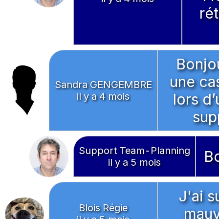
ré
Bonjou
une cas
Sandra GENGEMBRE
il y a 4 mois
lors d
sup
Support Team-Planning
Bo
il y a 5 mois
J'ai 
Blois Régie
mauv