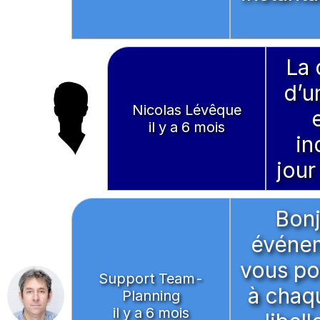
La 
d’u
Nicolas Lévêque
il y a 6 mois
in
jour
Bonj
événem
vous pou
Support Team-
à chaq
Planning
il y a 6 mois