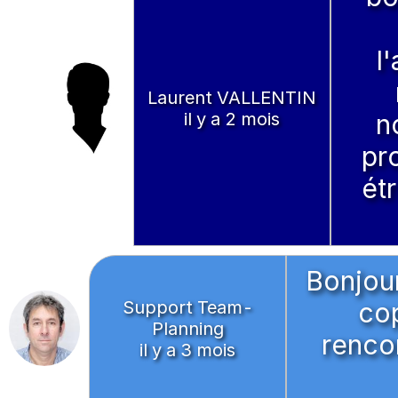
l
Laurent VALLENTIN
il y a 2 mois
n
pr
étr
Bonjou
Support Team-
co
Planning
renco
il y a 3 mois