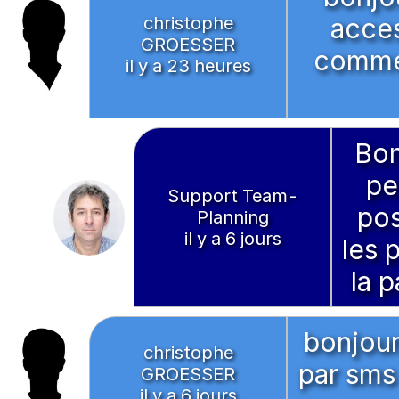
christophe
acce
GROESSER
comment
il y a 23 heures
Bon
pe
Support Team-
pos
Planning
il y a 6 jours
les 
la 
bonjour
christophe
par sms
GROESSER
il y a 6 jours