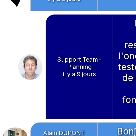
re
l'on
Support Team-
test
Planning
il y a 9 jours
de 
fon
Bonj
Alain DUPONT