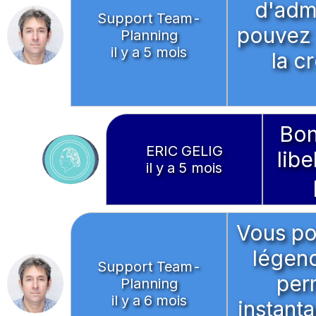
d'admi
Support Team-
pouvez 
Planning
il y a 5 mois
la c
Bon
ERIC GELIG
libe
il y a 5 mois
Vous pou
légen
Support Team-
perm
Planning
il y a 6 mois
instant