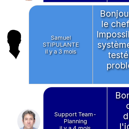
Bonjour
le che
Impossib
Samuel
système 
STIPULANTE
il y a 3 mois
test
probl
Bon
Support Team-
d
Planning
l'
il y a 4 mois