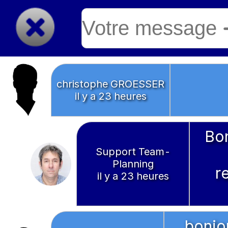
christophe GROESSER
il y a 23 heures
Bo
Support Team-
Planning
r
il y a 23 heures
bonjou