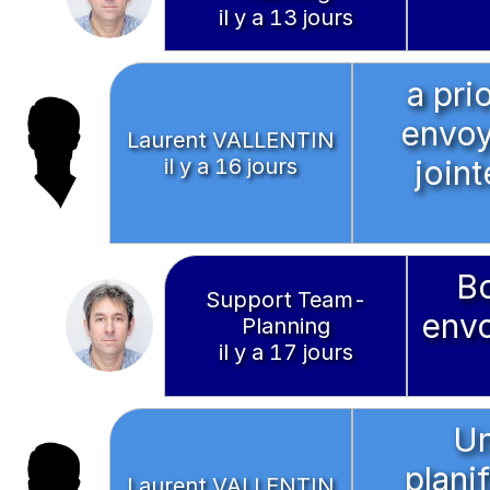
il y a 13 jours
a pri
envoy
Laurent VALLENTIN
il y a 16 jours
join
Bo
Support Team-
envo
Planning
il y a 17 jours
Un
plani
Laurent VALLENTIN