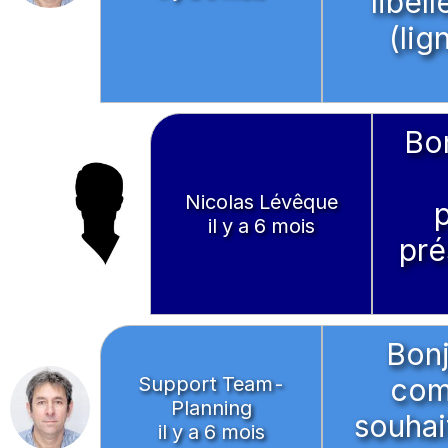
libel
(lig
Bon
Nicolas Lévêque
il y a 6 mois
pré
Bonj
Support Team-
com
Planning
souhai
il y a 6 mois