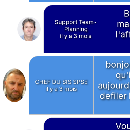
B
Support Team-
mas
Planning
l'a
il y a 3 mois
bonjo
qu'
CHEF DU SIS SPSE
aujourd'
il y a 3 mois
defiler 
Vou