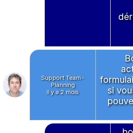
dér
Bo
ac
Support Team-
formula
Planning
si vo
il y a 2 mois
pouve
bo