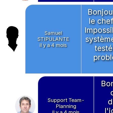
Bonjour
le che
Impossib
Samuel
système 
STIPULANTE
il y a 4 mois
test
probl
Bon
Support Team-
d
Planning
l'
il y a 4 mois