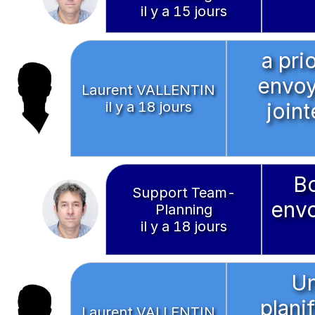
il y a 15 jours
a pri
envoy
Laurent VALLENTIN
il y a 18 jours
join
Bo
Support Team-
envo
Planning
il y a 18 jours
Un
plani
Laurent VALLENTIN