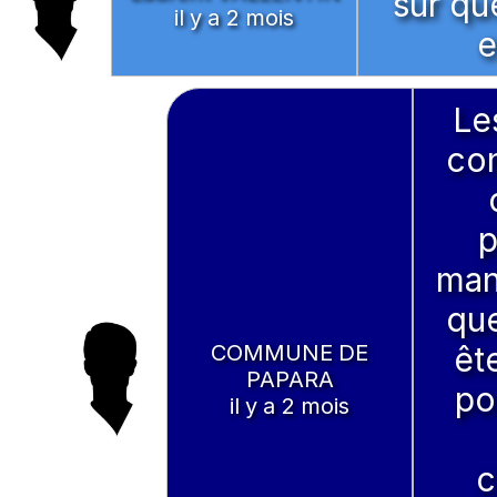
sur qu
il y a 2 mois
e
Le
con
p
man
que
COMMUNE DE
êt
PAPARA
po
il y a 2 mois
c