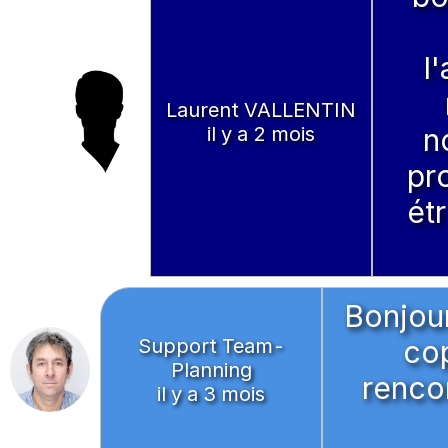
l
Laurent VALLENTIN
il y a 2 mois
n
pr
étr
Bonjou
Support Team-
co
Planning
renco
il y a 3 mois