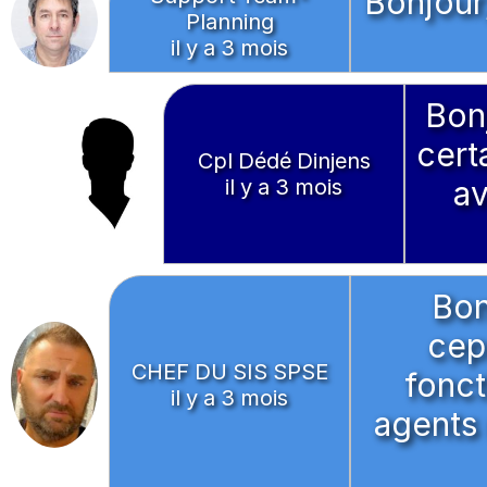
Bonjour,
Planning
il y a 3 mois
Bon
cert
Cpl Dédé Dinjens
il y a 3 mois
av
Bon
cep
CHEF DU SIS SPSE
fonct
il y a 3 mois
agents 