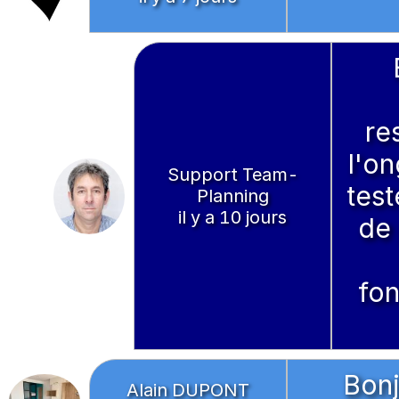
re
l'on
Support Team-
test
Planning
il y a 10 jours
de 
fon
Bonj
Alain DUPONT