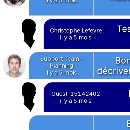
il y a 5 mois
Tes
Christophe Lefevre
il y a 5 mois
Support Team-
Bon
Planning
décrive
il y a 5 mois
Guest_15142402
il y a 5 mois