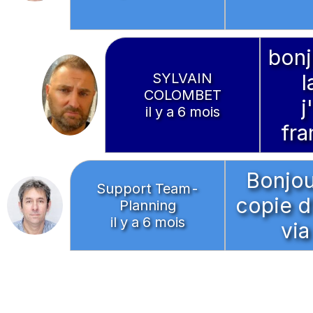
bonj
SYLVAIN
l
COLOMBET
j
il y a 6 mois
fra
Bonjou
Support Team-
copie d
Planning
il y a 6 mois
via