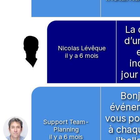
La 
d’u
Nicolas Lévêque
il y a 6 mois
in
jour
Bonj
événem
vous pou
Support Team-
à chaq
Planning
il y a 6 mois