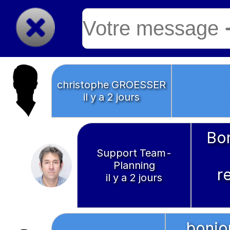
christophe GROESSER
il y a 2 jours
Bo
Support Team-
Planning
r
il y a 2 jours
bonjou