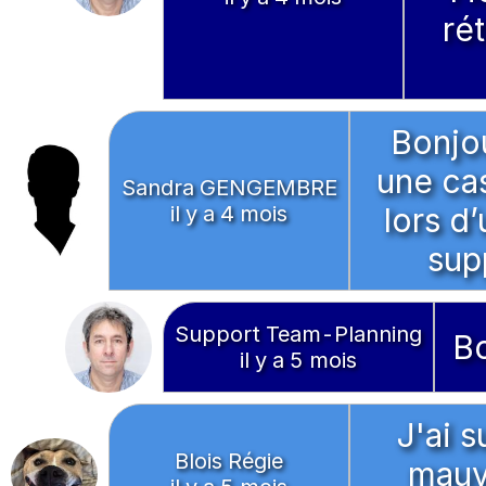
ré
Bonjou
une cas
Sandra GENGEMBRE
il y a 4 mois
lors d
sup
Support Team-Planning
Bo
il y a 5 mois
J'ai 
Blois Régie
mauv