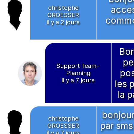
christophe
acce
GROESSER
comment
il y a 2 jours
Bon
pe
Support Team-
pos
Planning
il y a 7 jours
les 
la 
bonjour
christophe
par sms
GROESSER
il y a 7 jours