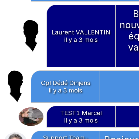
B
nouv
Laurent VALLENTIN
éq
il y a 3 mois
va
Cpl Dédé Dinjens
il y a 3 mois
TEST1 Marcel
il y a 3 mois
Support Team-