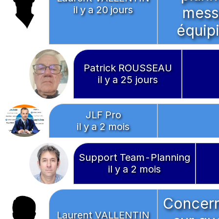
il y a 20 jours
messa
équip
Patrick ROUSSEAU
il y a 25 jours
JLF Pro
il y a 2 mois
Support Team-Planning
il y a 2 mois
Concerna
Laurent VALLENTIN