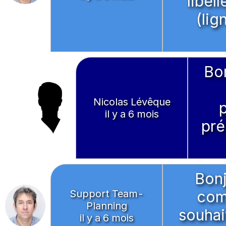
libel
(lig
Bon
Nicolas Lévêque
il y a 6 mois
pré
Bonj
Support Team-
com
Planning
souhai
il y a 6 mois