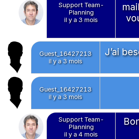
Support Team-
mail
Planning
vo
il y a 3 mois
J’ai be
Guest_16427213
il y a 3 mois
Guest_16427213
il y a 3 mois
Support Team-
Bon
Planning
il y a 4 mois