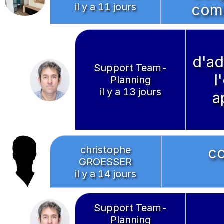
il y a 11 jours
comb
d'ad
Support Team-
l
Planning
il y a 13 jours
a
christophe
c
GROESSER
il y a 14 jours
Support Team-
Planning