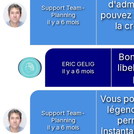
d'admi
Support Team-
pouvez 
Planning
il y a 6 mois
la c
Bon
ERIC GELIG
libe
il y a 6 mois
Vous pou
légen
Support Team-
perm
Planning
il y a 6 mois
instant