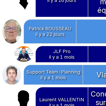
il y a 16 jours
m
éq
Patrick ROUSSEAU
il y a 22 jours
JLF Pro
il y a 1 mois
Support Team-Planning
Vi
il y a 1 mois
Conc
Laurent VALLENTIN
sur
il y a 1 mois