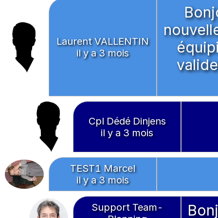
Bonjo
nouvell
Laurent VALLENTIN
équipi
il y a 3 mois
valide
Cpl Dédé Dinjens
il y a 3 mois
TEST1 Marcel
il y a 3 mois
Support Team-
Bonj