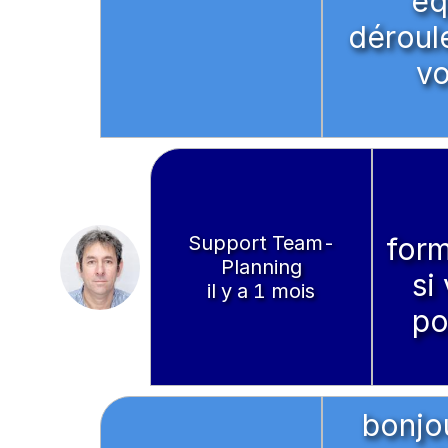
éq
déroul
vo
Support Team-
form
Planning
si
il y a 1 mois
po
bonjou