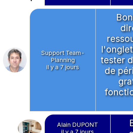
Bonj
di
resso
l'ongle
Support Team-
tester d
Planning
il y a 7 jours
de péri
gra
foncti
Alain DUPONT
il y a 7 jours