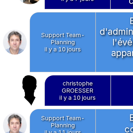
c
d'admini
Support Team-
l'év
Planning
il y a 10 jours
appar
christophe
GROESSER
il y a 10 jours
Support Team-
Planning
c
il y a 11 jours