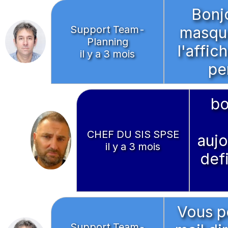
Bonj
Support Team-
masqué
Planning
l'affic
il y a 3 mois
pe
bo
CHEF DU SIS SPSE
aujo
il y a 3 mois
defi
Vous p
Support Team-