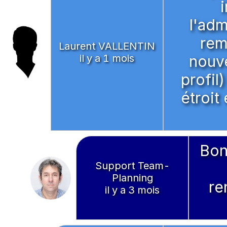
l'adm
rem
Laurent VALLENTIN
il y a 1 mois
nouve
profil
étroit
Bon
Support Team-
Planning
re
il y a 3 mois