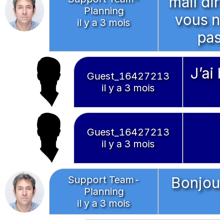
mail di
Planning
vous n
il y a 3 mois
pas
J’ai
Guest_16427213
il y a 3 mois
Guest_16427213
il y a 3 mois
Support Team-
Bonjou
Planning
il y a 3 mois