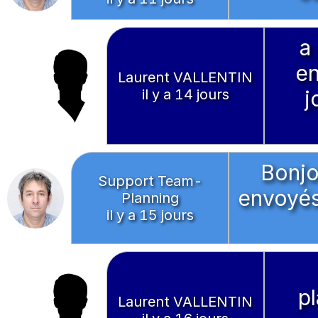
a 
en
Laurent VALLENTIN
il y a 14 jours
j
Bonjo
Support Team-
envoyés
Planning
il y a 15 jours
p
Laurent VALLENTIN