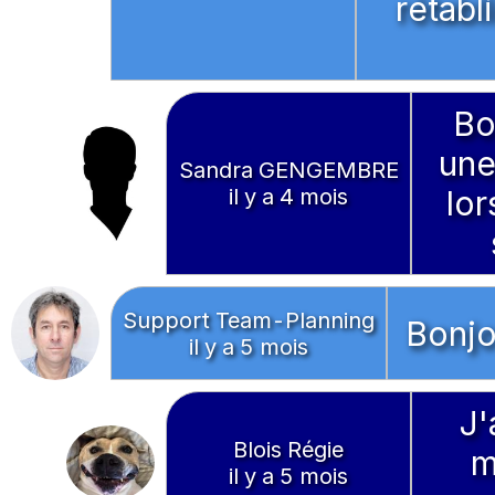
rétabl
Bo
une
Sandra GENGEMBRE
il y a 4 mois
lor
Support Team-Planning
Bonjo
il y a 5 mois
J'
Blois Régie
m
il y a 5 mois