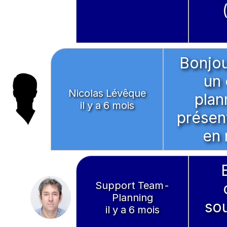
Bonjour
un 
Nicolas Lévêque
plan
il y a 6 mois
présent
en 
Support Team-
Planning
sou
il y a 6 mois