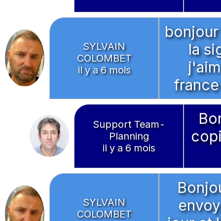
bonjour
SYLVAIN
la s
COLOMBET
j'aim
il y a 6 mois
france
Bo
Support Team-
copi
Planning
il y a 6 mois
Bonjou
SYLVAIN
envoy
COLOMBET