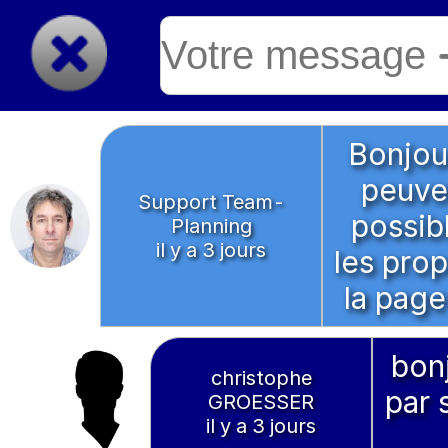
Bonjour
peuve
Support Team-
possib
Planning
il y a 3 jours
les pro
la page
bonj
christophe
par 
GROESSER
il y a 3 jours