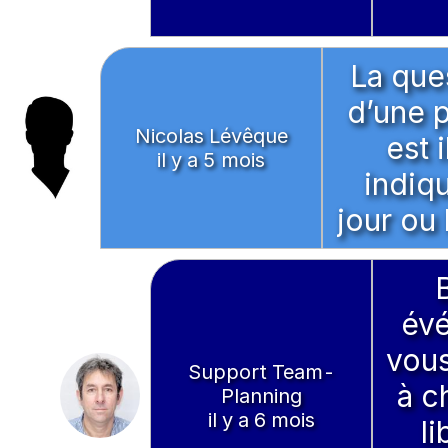
La que
d’une p
Nicolas Lévêque
est 
il y a 5 mois
indiqu
jour ou 
évé
vous
Support Team-
à c
Planning
il y a 6 mois
l