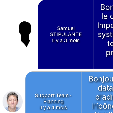
Bon
le 
Impo
Samuel
syst
STIPULANTE
il y a 3 mois
t
p
Bonjou
data
Support Team-
d'ad
Planning
l'icô
il y a 4 mois