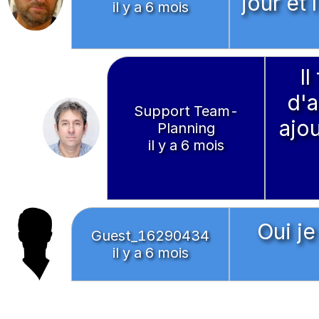
jour et
il y a 6 mois
Il
d'a
Support Team-
ajo
Planning
il y a 6 mois
Oui je
Guest_16290434
il y a 6 mois