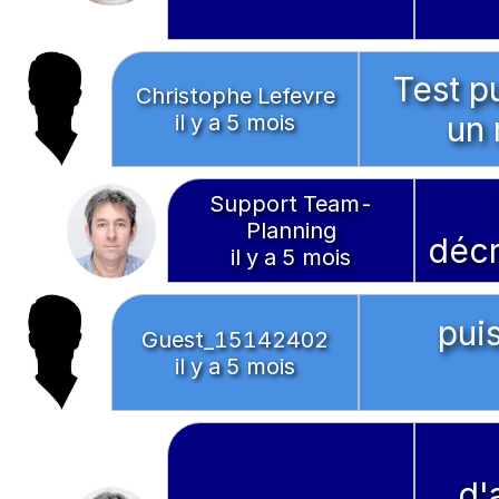
Test p
Christophe Lefevre
il y a 5 mois
un 
Support Team-
Planning
décr
il y a 5 mois
pui
Guest_15142402
il y a 5 mois
d'