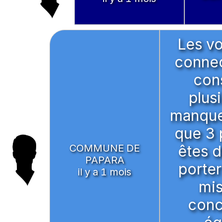
Les vo
connec
con
plus
manquen
que 3 
COMMUNE DE
êtes d
PAPARA
porter
il y a 1 mois
mis
conc