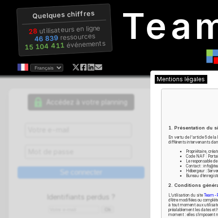
Tea
Quelques chiffres
utilisateurs en ligne
28
ressources
46 839
événements
15 104 411
Mentions léga
Accédez à votre planning
1. Présentat
En vertu de l'ar
différents interv
gestion d
Propri
personnel
Code N
Le res
Contac
Chaque
c
Héber
Burea
s'y conne
2. Condition
éventuell
L’utilisation du 
Identifiants perdus ?