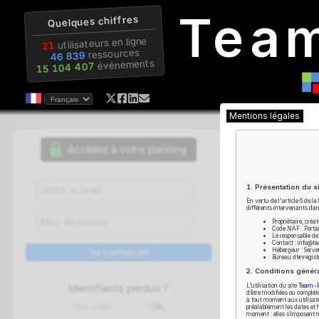
Tea
Quelques chiffres
utilisateurs en ligne
21
ressources
46 839
événements
15 104 407
Mentions léga
Accédez à votre planning
1. Présentat
En vertu de l'ar
différents interv
gestion d
Propri
personnel
Code N
Le res
Contac
Chaque
c
Héber
Burea
s'y conne
2. Condition
éventuell
L’utilisation du 
Identifiants perdus ?