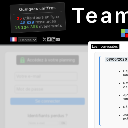
Tea
Quelques chiffres
utilisateurs en ligne
25
ressources
46 839
événements
15 104 393
Les nouveaut
08/0
Accédez à votre planning
gestion d
personnel
Chaque
c
s'y conne
éventuell
Identifiants perdus ?