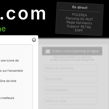
ng.com
En 
POL
Plannin
Régie b
n ligne
Suppor
EA
Créez votre plan
Pour vous connecter à 
existant, utilisez le formu
mettant d'avoir une icone de
stements visuels sur l'ensemble
n survolant l'icône de liste
tre demande.
n". Qui aura la meilleure