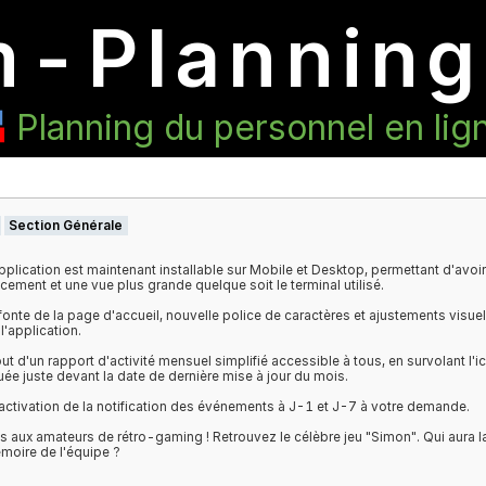
m-Planni
Planning du personnel e
és
6/2026
Section Générale
Team-Planning.com
est un planning en
L'application est maintenant installable sur Mobile et Desktop, per
ligne
collaboratif
,
lancement et une vue plus grande quelque soit le terminal utilisé.
permettant une
Refonte de la page d'accueil, nouvelle police de caractères et aju
e la
disponibilité
du
de l'application.
 et/ou du matériel.
Ajout d'un rapport d'activité mensuel simplifié accessible à tous, e
située juste devant la date de dernière mise à jour du mois.
ollaborateur
pourra
cter et
Réactivation de la notification des événements à J-1 et J-7 à vo
ement le renseigner
Avis aux amateurs de rétro-gaming ! Retrouvez le célèbre jeu "Simo