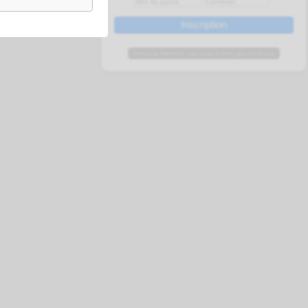
e planning
ot
Gratuit ou Premium, vous avez le c
t plus épuré et probablement plus
utomatiquement pour ne pas
 a été corrigé.
er au plus près d'un résultat
tenant affichable / masquable.
res performances globales.