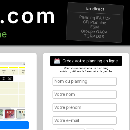
ng.com
En 
Plannin
CFI P
E
n ligne
Group
TQRP
Créez votre plan
Pour vous connecter à 
existant, utilisez le formu