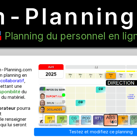
m-Planni
Planning du personnel e
Team-Planning.com
est un planning en
ligne
collaboratif
,
permettant une
e la
disponibilité
du
 et/ou du matériel.
ollaborateur
pourra
cter et
ement le renseigner