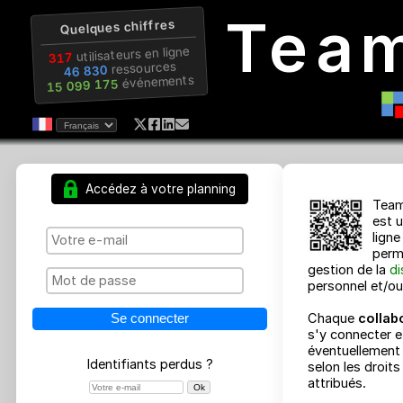
Tea
Quelques chiffres
utilisateurs en ligne
317
ressources
46 830
événements
15 099 175
Accédez à votre planning
gestion d
personnel
Chaque
c
s'y conne
éventuell
Identifiants perdus ?