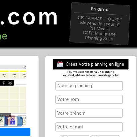
ng.com
En 
CIS TAIA
Moyens d
PIT V
n ligne
CCFF M
Planni
Créez votre plan
Pour vous connecter à 
existant, utilisez le formu