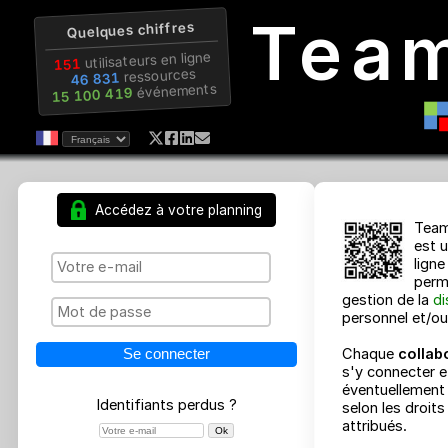
Tea
Quelques chiffres
utilisateurs en ligne
151
ressources
46 831
événements
15 100 419
Accédez à votre planning
gestion d
personnel
Chaque
c
s'y conne
éventuell
Identifiants perdus ?