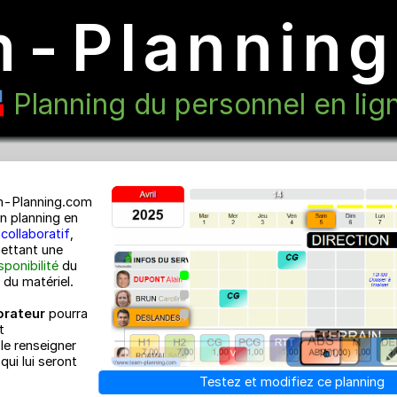
m-Planni
Planning du personnel e
Team-Planning.com
est un planning en
ligne
collaboratif
,
permettant une
e la
disponibilité
du
 et/ou du matériel.
ollaborateur
pourra
cter et
ement le renseigner