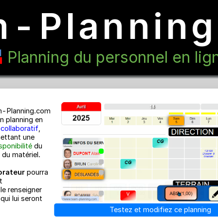
m-Planni
Planning du personnel e
Team-Planning.com
est un planning en
ligne
collaboratif
,
permettant une
e la
disponibilité
du
 et/ou du matériel.
ollaborateur
pourra
cter et
ement le renseigner