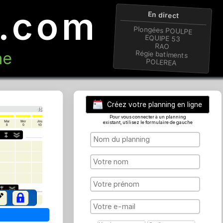
ng.com
En 
Plongée
EQUI
R
n ligne
Régie b
POL
Créez votre plan
Pour vous connecter à 
existant, utilisez le formu