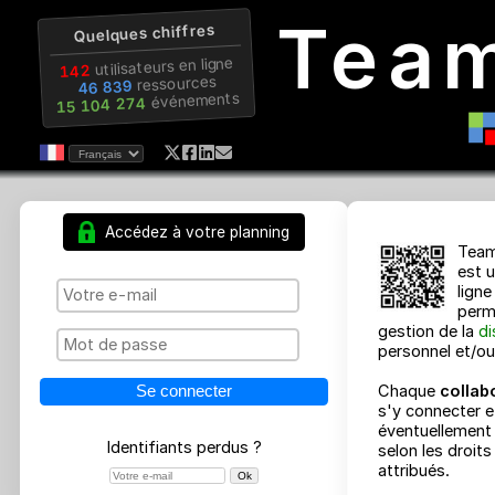
Tea
Quelques chiffres
utilisateurs en ligne
142
ressources
46 839
événements
15 104 274
Accédez à votre planning
gestion d
personnel
Chaque
c
s'y conne
éventuell
Identifiants perdus ?